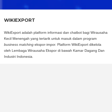
WIKIEXPORT
WikiExport adalah platform informasi dan chatbot bagi Wirausaha
Kecil Menengah yang tertarik untuk masuk dalam program
business matching
ekspor-impor. Platform WikiExport dikelola
oleh Lembaga Wirausaha Ekspor di bawah Kamar Dagang Dan
Industri Indonesia.
WikiExport adalah platform informasi dan chat bot bagi
Wirausaha Kecil Menengah yang tertarik untuk masuk dalam
program business matching ekspor-impor. Platform WikiExport
dikelola oleh Lembaga Wirausaha Ekspor di bawah Kamar
Dagang Dan Industri Indonesia.
WikiExport membantu membuka akses informasi dan
memberikan legitimasi layak ekspor bagi wirausaha.